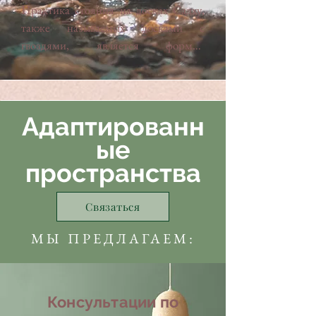
профессиональный успех, личное 
Он облегчает коммуникацию между 
Практика стояния на досках Садху, 
Будь вам 5 или 95 лет, арт-терапия 
создании или анализе видео, с 
равновесие или развитие отношений.

конфликтующими сторонами, 
также называемых досками с 
имеет свою цветовую палитру, 
акцентом на самовыражение и 
помогает им выразить свои 
гвоздями, является формой 
которая ждёт вас! Опыт в искусстве не 
интерпретацию межличностных 
Основные принципы:

потребности и интересы, и 
физической и ментальной 
требуется — просто принесите своё 
отношений. Создание видео может 
направляет их к взаимно 
дисциплины, происходящей из 
замечательное "я"!
стать катарсическим процессом, 
* Чёткость целей: Определение 
приемлемому решению.

древних йогических и духовных 
позволяющим рассказывать 
чётких и реалистичных приоритетов в 
традиций. Эти доски, состоящие из 
Адаптированн
символические истории, 
зависимости от стремлений клиента.

Основные принципы медиaции:

гвоздей, закрепленных на равном 
преодолевать эмоциональные блоки 
ые
расстоянии, одновременно 
или получить иной взгляд на сложные 
* Ответственность: Побуждение 
* Нейтральность: Медиатор не 
пространства
воздействуют на тело и ум, заставляя 
жизненные ситуации, способствуя 
клиента принимать решения и 
навязывает решения и не занимает 
человека пережить интенсивный 
лучшему пониманию себя и 
действовать самостоятельно.

чью-либо сторону.

опыт управления болью, 
Связаться
динамики отношений.
концентрации и отпускания.

* Ориентированность на решения: 
* Конфиденциальность: Обмен 
МЫ ПРЕДЛАГАЕМ:
Сосредоточение на действиях и 
информацией защищен и не может 
Преимущества и цели:

практических стратегиях для 
быть использован за пределами 
прогресса.

медиативного процесса.

* Самоконтроль: Эта практика 
Консультации по
помогает преодолеть страх и 