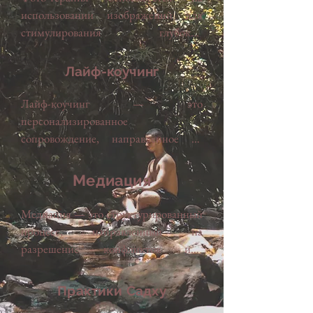
холст для самовыражения, 
использовании изображений для 
превосходящий слова.

стимулирования глубокой 
интроспективной работы. Личные 
Преимущества для всех:

фотографии могут служить для 
Лайф-коучинг
пересмотра значимых 
● Дети: Освобождение воображения, 
воспоминаний, в то время как 
Лайф-коучинг — это 
выражение эмоций, укрепление 
создание новых изображений 
персонализированное 
самооценки, улучшение когнитивных 
помогает выразить эмоции, которые 
сопровождение, направленное на 
навыков

трудно вербализовать, или 
помощь человеку в достижении своих 
● Семьи: Создание более крепких 
переосмыслить восприятие себя. 
целей, преодолении препятствий или 
Медиaция
связей, нахождение новых способов 
Этот подход способствует 
максимизации своего потенциала в 
общения, построение мостов между 
формированию более позитивного 
различных сферах жизни. Коуч 
Медиация — это структурированный 
различиями

личного нарратива и укреплению 
работает с клиентом, чтобы 
процесс, направленный на 
● Личностный рост: Открытие 
устойчивости перед прошлыми 
прояснить его стремления, выявить 
разрешение конфликтов или 
скрытых талантов, избавление от 
испытаниями.

сильные стороны и разработать 
предотвращение их эскалации с 
стресса, развитие устойчивости для 
конкретные стратегии для 
помощью вмешательства третьей 
Практики Садху
преодоления жизненных трудностей

Видео-терапия, в свою очередь, 
реализации амбиций, будь то 
стороны, называемой медиатором. 
стимулирует активное участие в 