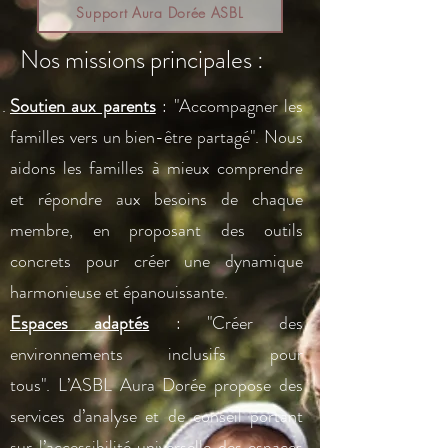
Support Aura Dorée ASBL
Nos missions principales :
Soutien aux parents
: "Accompagner les
familles vers un bien-être partagé"
.
Nous
aidons les familles à mieux comprendre
et répondre aux besoins de chaque
membre, en proposant des outils
concrets pour créer une dynamique
harmonieuse et épanouissante.
Espaces adaptés
: "Créer des
environnements inclusifs pour
tous".
L’ASBL Aura Dorée propose des
services d’analyse et de conseil portant
sur l’accessibilité universelle des espaces