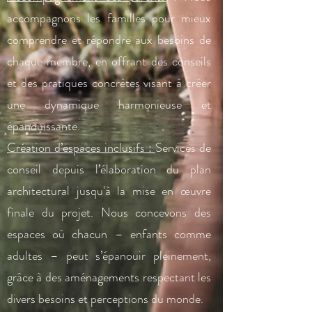
accompagnons les familles pour mieux
comprendre et répondre aux besoins de
chaque membre, en offrant des conseils
et des pratiques concrètes visant à créer
une dynamique harmonieuse et
épanouissante.
Création d’espaces inclusifs :
Services de
conseil depuis l’élaboration du plan
architectural jusqu'à la mise en œuvre
finale du projet. Nous concevons des
espaces où chacun – enfants comme
adultes – peut s’épanouir pleinement,
grâce à des aménagements respectant les
divers besoins et perceptions du monde.