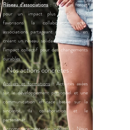
Réseau d’associations
: "Unir nos forces
pour un impact plus fort"
.
Nous
favorisons la collaboration entre
associations partageant nos valeurs, en
créant un réseau solidaire qui maximise
l’impact collectif pour des changements
durables.
Nos actions concrètes :
Ateliers et formations
: Activités axées
sur le développement personnel et une
communication efficace basée sur la
sincérité, la collaboration et le
partenariat.
Accompagnement des parents
: Nous