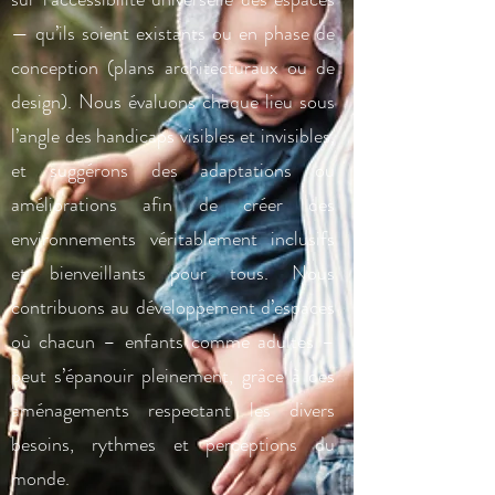
— qu’ils soient existants ou en phase de
conception (plans architecturaux ou de
design). Nous évaluons chaque lieu sous
l’angle des handicaps visibles et invisibles,
et suggérons des adaptations ou
améliorations afin de créer des
environnements véritablement inclusifs
et bienveillants pour tous. Nous
contribuons au développement d’espaces
où chacun – enfants comme adultes –
peut s’épanouir pleinement, grâce à des
aménagements respectant les divers
besoins, rythmes et perceptions du
monde.