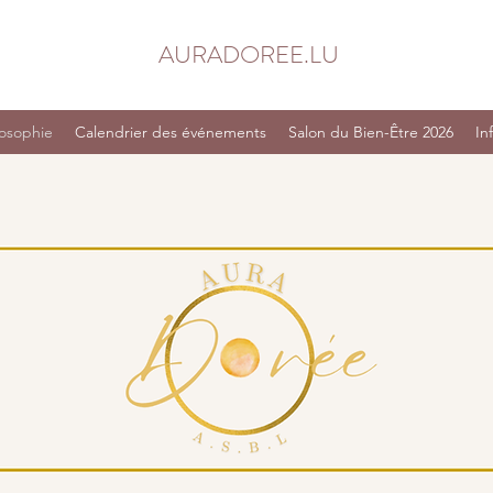
AURADOREE.LU
losophie
Calendrier des événements
Salon du Bien-Être 2026
In