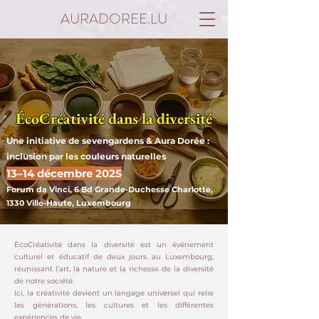
AURADOREE.LU
ÉcoCréativité dans la diversité
Une initiative de sevengardens & Aura Dorée :
inclusion par les couleurs naturelles
13–14 décembre 2025
Forum da Vinci, 6 Bd Grande-Duchesse Charlotte,
1330 Ville-Haute, Luxembourg
ÉcoCréativité dans la diversité est un événement
culturel et éducatif de deux jours au Luxembourg,
réunissant l’art, la nature et la richesse de la diversité
de notre société.
Ici, la créativité devient un langage universel qui relie
les générations, les cultures et les différentes
expériences de vie.