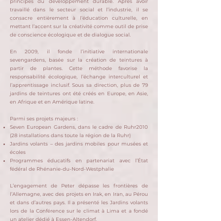
principes du développement durable.
Après avoir
travaillé dans le secteur social et l’industrie, il se
consacre entièrement à l’éducation culturelle, en
mettant l’accent sur la créativité comme outil de prise
de conscience écologique et de dialogue social.
En 2009, il fonde l’initiative internationale
sevengardens, basée sur la création de teintures à
partir de plantes.
Cette méthode favorise la
responsabilité écologique, l’échange interculturel et
l’apprentissage inclusif.
Sous sa direction, plus de 79
jardins de teintures ont été créés en Europe, en Asie,
en Afrique et en Amérique latine.
Parmi ses projets majeurs :
Seven European Gardens, dans le cadre de Ruhr2010
(28 installations dans toute la région de la Ruhr)
Jardins volants – des jardins mobiles pour musées et
écoles
Programmes éducatifs en partenariat avec l’État
fédéral de Rhénanie-du-Nord-Westphalie
L’engagement de Peter dépasse les frontières de
l’Allemagne, avec des projets en Irak, en Iran, au Pérou
et dans d’autres pays.
Il a présenté les Jardins volants
lors de la Conférence sur le climat à Lima et a fondé
un atelier dédié à Essen-Altendorf.