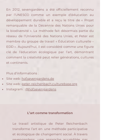
En 2012, sevengardens a été officiellement reconnu
par l’UNESCO comme un exemple d’éducation au
développement durable et a reçu le titre de « Projet
remarquable de la Décennie des Nations Unies pour
la biodiversité ».
La méthode fait désormais partie du
réseau de l’Université des Nations Unies, et Peter est
membre du groupe de travail « Éducation culturelle –
EDD ».
Aujourd’hui, il est considéré comme une figure
clé de l’éducation écologique par l’art, démontrant
comment la créativité peut relier générations, cultures
et continents.
Plus d’informations :
Site web:
hof.sevengardens.de
Site web:
peter-reichenbach.culturebase.org
Instagram :
@hof.sevengardens
L’art comme transformation
Le travail artistique de Peter Reichenbach
transforme l’art en une méthode participative
et écologique de changement social. À travers
sevengardens, une approche accréditée par