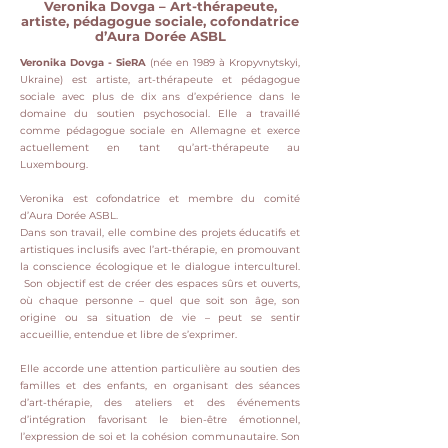
Veronika Dovga – Art-thérapeute,
artiste, pédagogue sociale, cofondatrice
d’Aura Dorée ASBL
Veronika Dovga - SieRA
(née en 1989 à Kropyvnytskyi,
Ukraine) est artiste, art-thérapeute et pédagogue
sociale avec plus de dix ans d’expérience dans le
domaine du soutien psychosocial.
Elle a travaillé
comme pédagogue sociale en Allemagne et exerce
actuellement en tant qu’art-thérapeute au
Luxembourg.
Veronika est cofondatrice et membre du comité
d’Aura Dorée ASBL.
Dans son travail, elle combine des projets éducatifs et
artistiques inclusifs avec l’art-thérapie, en promouvant
la conscience écologique et le dialogue interculturel.
Son objectif est de créer des espaces sûrs et ouverts,
où chaque personne – quel que soit son âge, son
origine ou sa situation de vie – peut se sentir
accueillie, entendue et libre de s’exprimer.
Elle accorde une attention particulière au soutien des
familles et des enfants, en organisant des séances
d’art-thérapie, des ateliers et des événements
d’intégration favorisant le bien-être émotionnel,
l’expression de soi et la cohésion communautaire.
Son